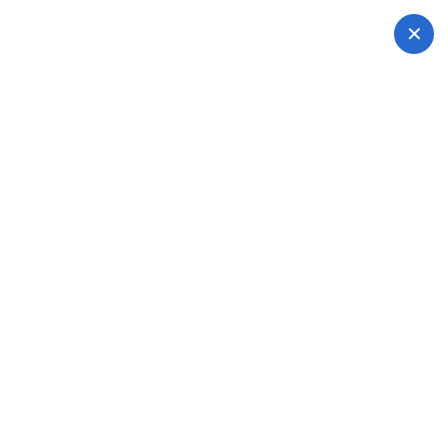
✕
率
影视中心
联系我们
登录平台
欧洲足球赔率
专业 · 信赖 · 安全
立即注册